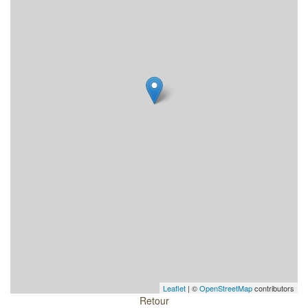
Leaflet
| ©
OpenStreetMap
contributors
Retour