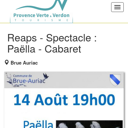
Toggl
navig
Reaps - Spectacle :
Paëlla - Cabaret
Brue Auriac