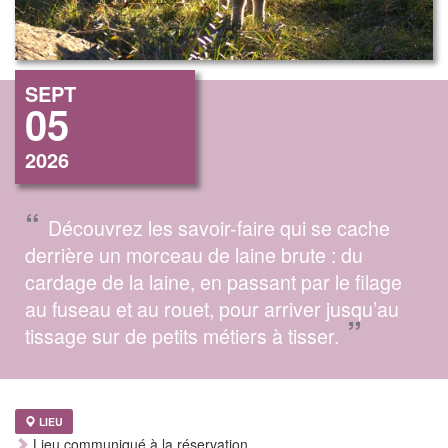
SEPT
05
2026
“
Découvrez les savoir-faire qui se cache
derrière un morceau de laine brute : du
cardage de la laine, en passant par le filage
au fuseau et au rouet, pour arriver jusqu’au
”
tissage sur de petits métiers à tisser.
LIEU
Lieu communiqué à la réservation.