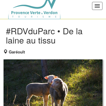
Toggl
navig
#RDVduParc • De la
laine au tissu
Garéoult