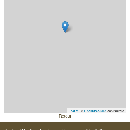
Leaflet
| ©
OpenStreetMap
contributors
Retour