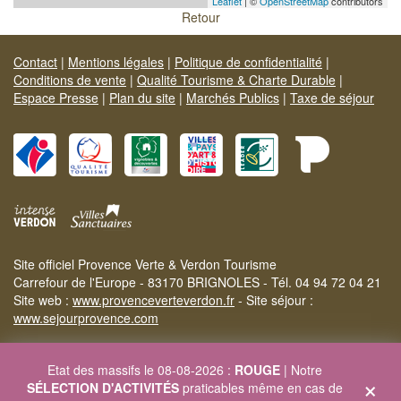
Leaflet
| ©
OpenStreetMap
contributors
Retour
Contact
|
Mentions légales
|
Politique de confidentialité
|
Conditions de vente
|
Qualité Tourisme & Charte Durable
|
Espace Presse
|
Plan du site
|
Marchés Publics
|
Taxe de séjour
Site officiel Provence Verte & Verdon Tourisme
Carrefour de l'Europe - 83170 BRIGNOLES - Tél. 04 94 72 04 21
Site web :
www.provenceverteverdon.fr
- Site séjour :
www.sejourprovence.com
Etat des massifs le 08-08-2026 :
ROUGE
| Notre
×
SÉLECTION D'ACTIVITÉS
praticables même en cas de