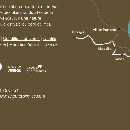
cie d'1/4 du département du Var
e des plus grands sites de la
ovençaux, d'une nature
foule estivale du bord de mer.
|
Conditions de vente
|
Qualité
site
|
Marchés Publics
|
Taxe de
4 72 04 21
www.sejourprovence.com