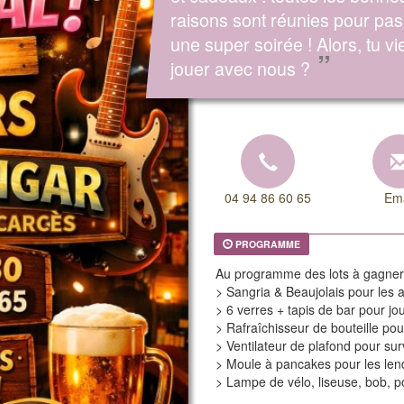
raisons sont réunies pour pa
une super soirée ! Alors, tu vi
”
jouer avec nous ?
04 94 86 60 65
Ema
PROGRAMME
Au programme des lots à gagner
> Sangria & Beaujolais pour les 
> 6 verres + tapis de bar pour jo
> Rafraîchisseur de bouteille pour
> Ventilateur de plafond pour su
> Moule à pancakes pour les l
> Lampe de vélo, liseuse, bob, p