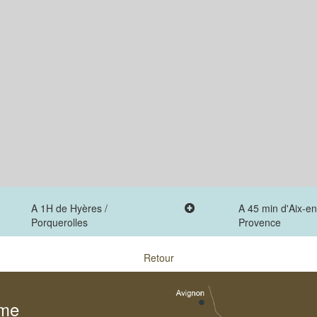
A 1H de Hyères /
A 45 min d'Aix-en
Porquerolles
Provence
Retour
sme