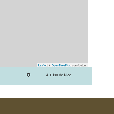
Leaflet
| ©
OpenStreetMap
contributors
A 1H30 de Nice