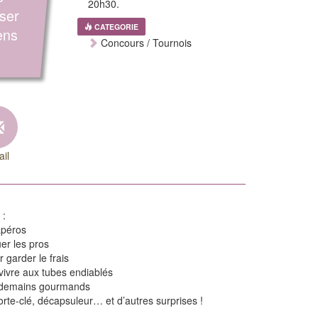
20h30.
sser
CATEGORIE
ens
Concours / Tournois
il
 :
apéros
uer les pros
 garder le frais
rvivre aux tubes endiablés
endemains gourmands
orte-clé, décapsuleur… et d’autres surprises !