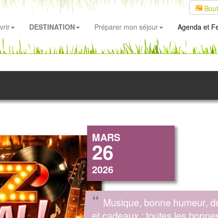
Bout
rir
DESTINATION
Préparer mon séjour
Agenda
et Fe
MARS
26
2026
“
Musique, bonne humeur, dé
et cadeaux : toutes les bonne