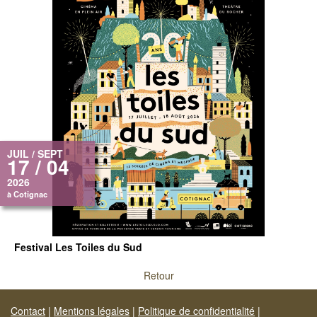
JUIL / SEPT
17 / 04
2026
à Cotignac
Festival Les Toiles du Sud
Retour
Contact
|
Mentions légales
|
Politique de confidentialité
|