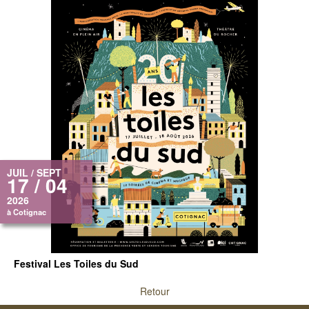
JUIL / SEPT
17 / 04
2026
à Cotignac
Festival Les Toiles du Sud
Retour