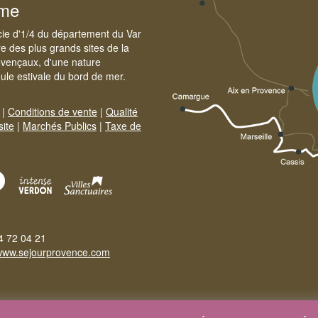
sme
cie d'1/4 du département du Var
e des plus grands sites de la
ovençaux, d'une nature
foule estivale du bord de mer.
|
Conditions de vente
|
Qualité
site
|
Marchés Publics
|
Taxe de
4 72 04 21
www.sejourprovence.com