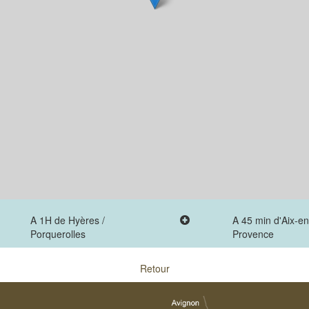
A 1H de Hyères /
A 45 min d'Aix-en
Porquerolles
Provence
Retour