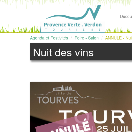
Découv
Agenda et Festivités
Foire - Salon
ANNULE - Nuit
Nuit des vins