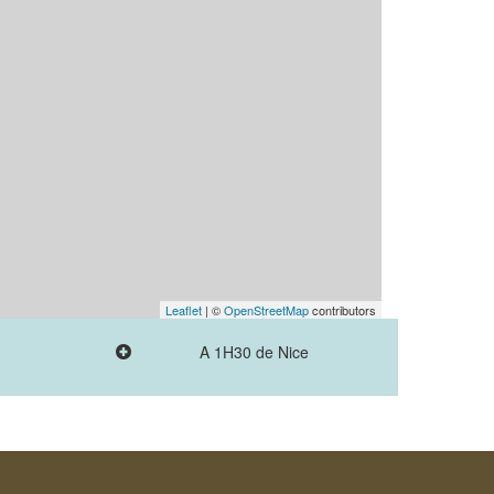
Leaflet
| ©
OpenStreetMap
contributors
A 1H30 de Nice