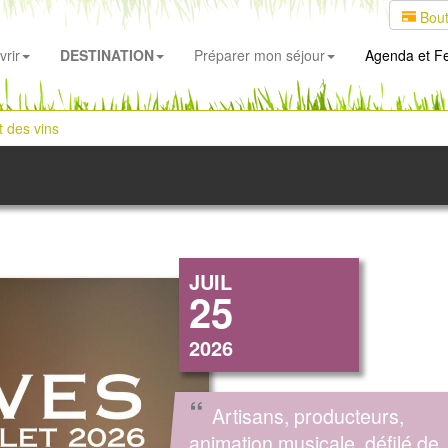
Bout
rir
DESTINATION
Préparer mon séjour
Agenda
et Fe
 des vins
JUIL
25
2026
“
Artisans, producteurs,
animation musicale, défilé de