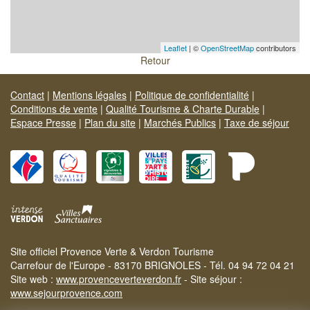
Leaflet
| ©
OpenStreetMap
contributors
Retour
Contact
|
Mentions légales
|
Politique de confidentialité
|
Conditions de vente
|
Qualité Tourisme & Charte Durable
|
Espace Presse
|
Plan du site
|
Marchés Publics
|
Taxe de séjour
Site officiel Provence Verte & Verdon Tourisme
Carrefour de l'Europe - 83170 BRIGNOLES - Tél. 04 94 72 04 21
Site web :
www.provenceverteverdon.fr
- Site séjour :
www.sejourprovence.com