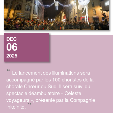
DEC
06
2025
“
Le lancement des illuminations sera
accompagné par les 100 choristes de la
chorale Chœur du Sud. Il sera suivi du
spectacle déambulatoire « Céleste
voyageurs », présenté par la Compagnie
”
Inko’nito.