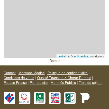
Leaflet
| ©
OpenStreetMap
contributors
Retour
Contact
|
Mentions légales
|
Politique de confidentialité
|
Conditions de vente
|
Qualité Tourisme & Charte Durable
|
Espace Presse
|
Plan du site
|
Marchés Publics
|
Taxe de séjour