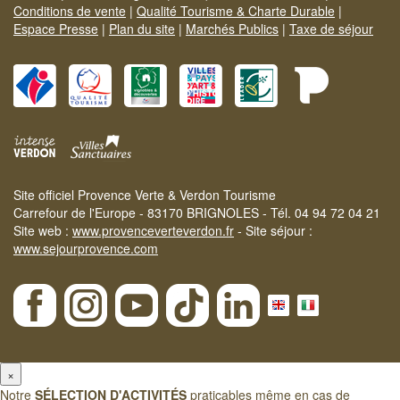
Conditions de vente
|
Qualité Tourisme & Charte Durable
|
Espace Presse
|
Plan du site
|
Marchés Publics
|
Taxe de séjour
Site officiel Provence Verte & Verdon Tourisme
Carrefour de l'Europe - 83170 BRIGNOLES - Tél. 04 94 72 04 21
Site web :
www.provenceverteverdon.fr
- Site séjour :
www.sejourprovence.com
×
Notre
SÉLECTION D'ACTIVITÉS
praticables même en cas de