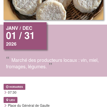
JANV / DEC
01 / 31
2026
“
Marché des producteurs locaux : vin, miel,
”
fromages, légumes.
HORAIRES
07:30
LIEU
Place du Général de Gaulle