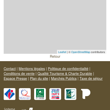
Leaflet
| ©
OpenStreetMap
contributors
Retour
Contact
|
Mentions légales
|
Politique de confidentialité
|
Conditions de vente
|
Qualité Tourisme & Charte Durable
|
Espace Presse
|
Plan du site
|
Marchés Publics
|
Taxe de séjour