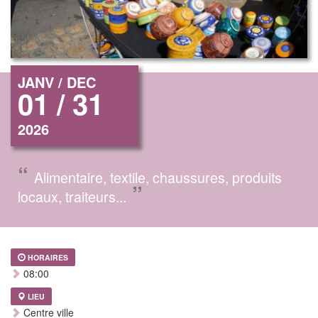
JANV / DEC
01 / 31
2026
“
Alimentaire, textile, chaussures, produits
”
locaux, traiteurs...
HORAIRES
08:00
LIEU
Centre ville