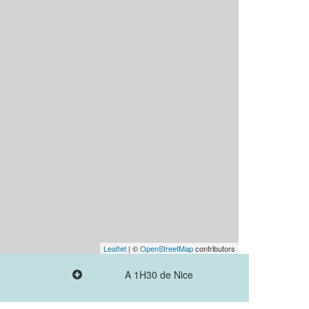
Leaflet
| ©
OpenStreetMap
contributors
A 1H30 de Nice