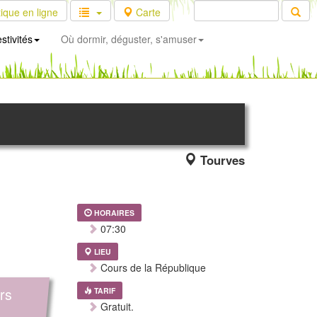
ique en ligne
Carte
stivités
Où dormir, déguster, s'amuser
Tourves
HORAIRES
07:30
LIEU
Cours de la République
rs
TARIF
Gratuit.
,