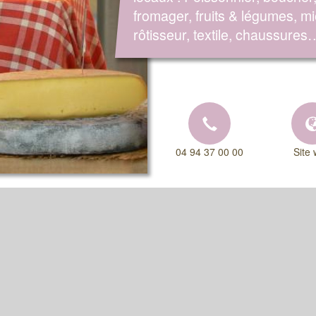
fromager, fruits & légumes, mi
rôtisseur, textile, chaussures
04 94 37 00 00
Site