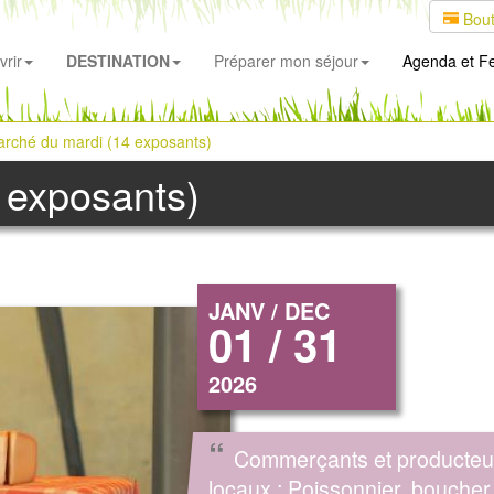
Bout
rir
DESTINATION
Préparer mon séjour
Agenda
et Fe
rché du mardi (14 exposants)
 exposants)
JANV / DEC
01 / 31
2026
“
Commerçants et producteu
locaux : Poissonnier, boucher