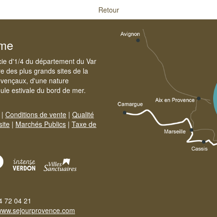
Retour
sme
cie d'1/4 du département du Var
e des plus grands sites de la
ovençaux, d'une nature
foule estivale du bord de mer.
|
Conditions de vente
|
Qualité
site
|
Marchés Publics
|
Taxe de
4 72 04 21
www.sejourprovence.com