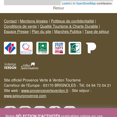
Leaflet
| ©
OpenStreetMap
contributors
Retour
Contact
|
Mentions légales
|
Politique de confidentialité
|
Conditions de vente
|
Qualité Tourisme & Charte Durable
|
Espace Presse
|
Plan du site
|
Marchés Publics
|
Taxe de séjour
Site officiel Provence Verte & Verdon Tourisme
Carrefour de l'Europe - 83170 BRIGNOLES - Tél. 04 94 72 04 21
Site web :
www.provenceverteverdon.fr
- Site séjour :
www.sejourprovence.com
Notre
SÉLECTION D'ACTIVITÉS
praticables même en cas