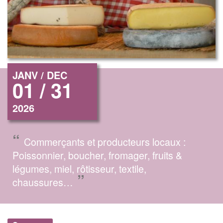
JANV / DEC
01 / 31
2026
“
Commerçants et producteurs locaux :
Poissonnier, boucher, fromager, fruits &
légumes, miel, rôtisseur, textile,
”
chaussures…