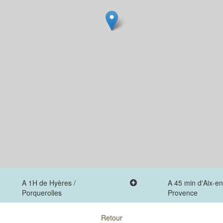
A 1H de Hyères /
A 45 min d'Aix-en
Porquerolles
Provence
Retour