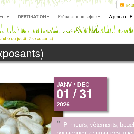
Bout
rir
DESTINATION
Préparer mon séjour
Agenda
et Fe
rché du jeudi (7 exposants)
xposants)
JANV / DEC
01 / 31
2026
“
Primeurs, vêtements, bouc
poissonnier, chaussures, miel