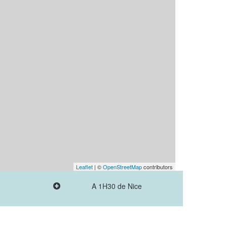
Leaflet
| ©
OpenStreetMap
contributors
A 1H30 de Nice