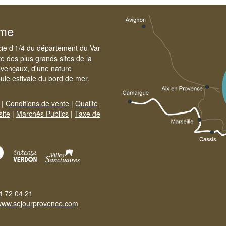
sme
cie d'1/4 du département du Var
e des plus grands sites de la
ovençaux, d'une nature
foule estivale du bord de mer.
|
Conditions de vente
|
Qualité
site
|
Marchés Publics
|
Taxe de
4 72 04 21
www.sejourprovence.com