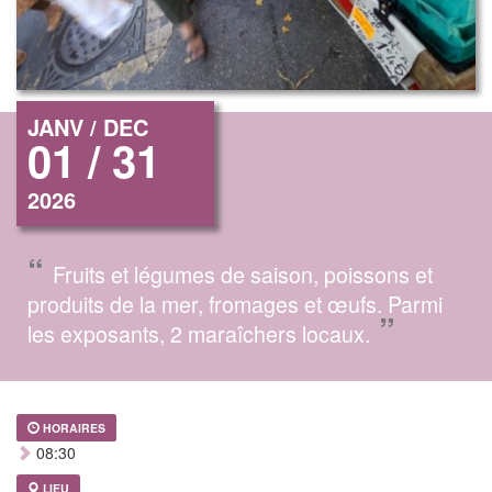
JANV / DEC
01 / 31
2026
“
Fruits et légumes de saison, poissons et
produits de la mer, fromages et œufs. Parmi
”
les exposants, 2 maraîchers locaux.
HORAIRES
08:30
LIEU