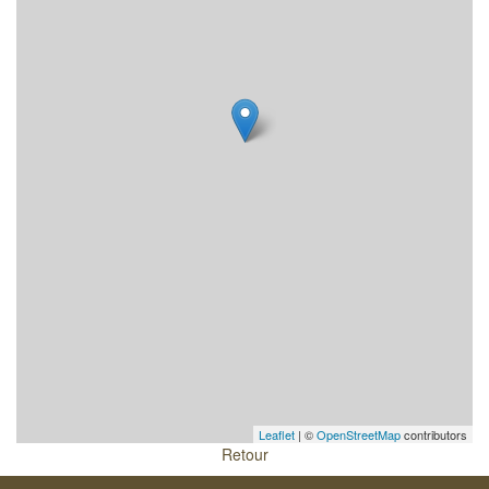
Leaflet
| ©
OpenStreetMap
contributors
Retour