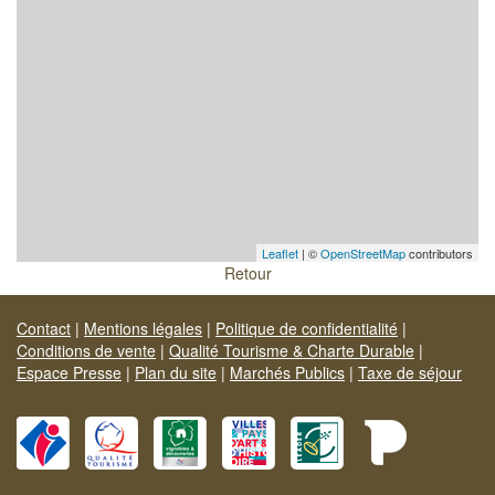
Leaflet
| ©
OpenStreetMap
contributors
Retour
Contact
|
Mentions légales
|
Politique de confidentialité
|
Conditions de vente
|
Qualité Tourisme & Charte Durable
|
Espace Presse
|
Plan du site
|
Marchés Publics
|
Taxe de séjour