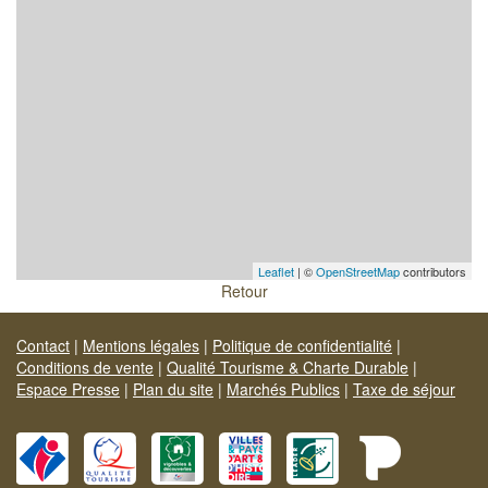
Leaflet
| ©
OpenStreetMap
contributors
Retour
Contact
|
Mentions légales
|
Politique de confidentialité
|
Conditions de vente
|
Qualité Tourisme & Charte Durable
|
Espace Presse
|
Plan du site
|
Marchés Publics
|
Taxe de séjour