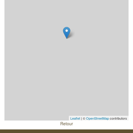
Leaflet
| ©
OpenStreetMap
contributors
Retour