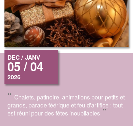
DEC / JANV
05 / 04
2026
“
Chalets, patinoire, animations pour petits et
grands, parade féérique et feu d'artifice : tout
”
est réuni pour des fêtes inoubliables