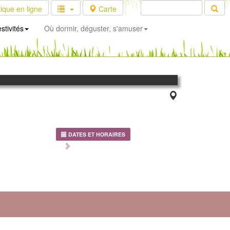
ique en ligne
Carte
stivités
Où dormir, déguster, s'amuser
DATES ET HORAIRES