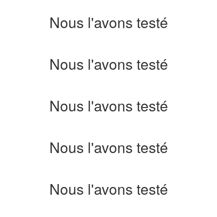
Nous l'avons testé
Nous l'avons testé
Nous l'avons testé
Nous l'avons testé
Nous l'avons testé