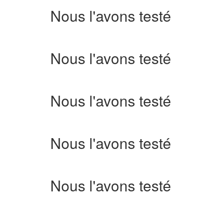
Nous l'avons testé
Nous l'avons testé
Nous l'avons testé
Nous l'avons testé
Nous l'avons testé