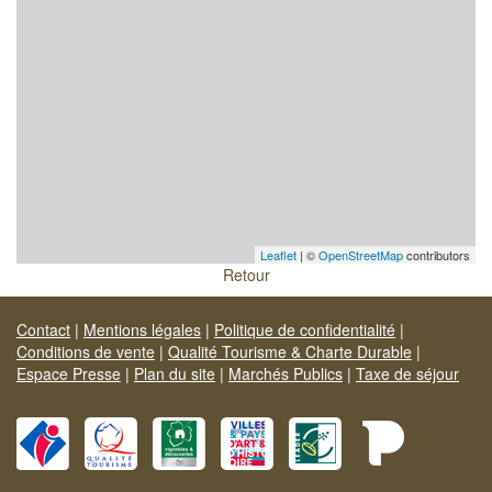
Leaflet
| ©
OpenStreetMap
contributors
Retour
Contact
|
Mentions légales
|
Politique de confidentialité
|
Conditions de vente
|
Qualité Tourisme & Charte Durable
|
Espace Presse
|
Plan du site
|
Marchés Publics
|
Taxe de séjour