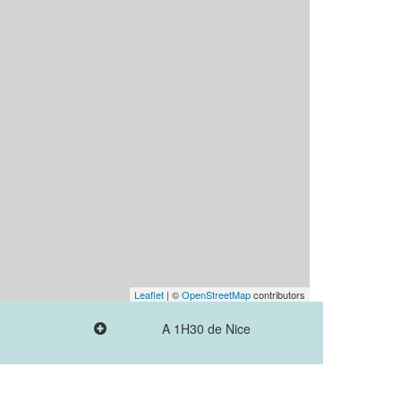
Leaflet
| ©
OpenStreetMap
contributors
A 1H30 de Nice