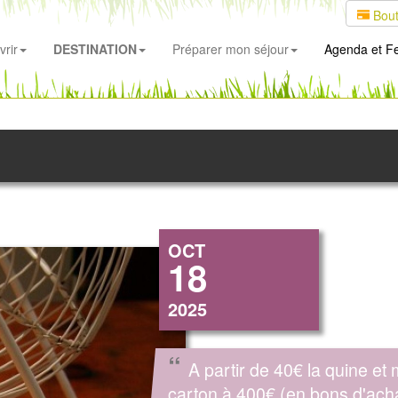
Bout
rir
DESTINATION
Préparer mon séjour
Agenda
et Fe
OCT
18
2025
“
A partir de 40€ la quine et
carton à 400€ (en bons d'acha