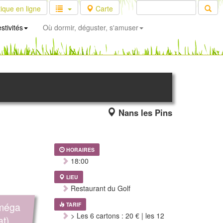
ique en ligne
Carte
stivités
Où dormir, déguster, s'amuser
Nans les Pins
HORAIRES
18:00
LIEU
Restaurant du Golf
 méga
TARIF
> Les 6 cartons : 20 € | les 12
t).