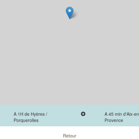
A 1H de Hyères /
A 45 min d'Aix-en
Porquerolles
Provence
Retour