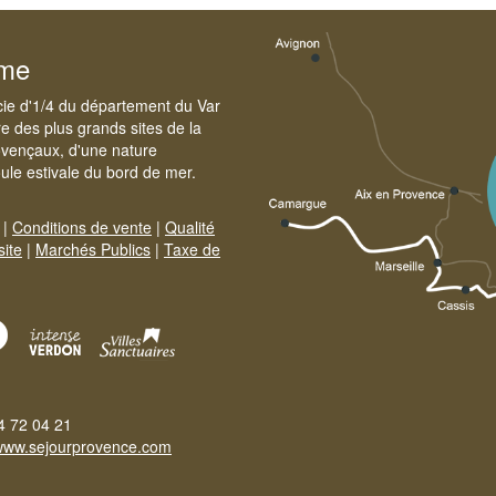
sme
cie d'1/4 du département du Var
e des plus grands sites de la
ovençaux, d'une nature
foule estivale du bord de mer.
|
Conditions de vente
|
Qualité
site
|
Marchés Publics
|
Taxe de
4 72 04 21
www.sejourprovence.com