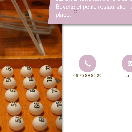
Buvette et petite restauration 
”
place.
06 75 99 95 20
Ema