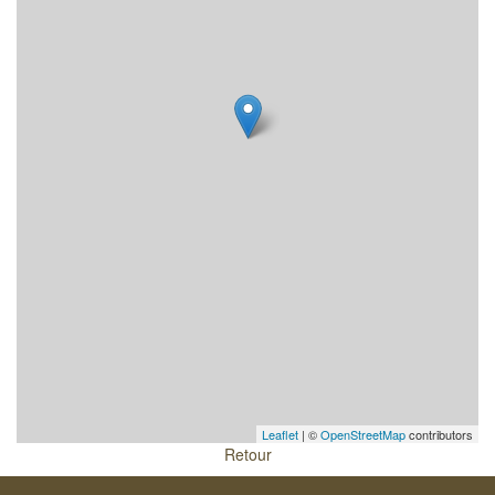
Leaflet
| ©
OpenStreetMap
contributors
Retour