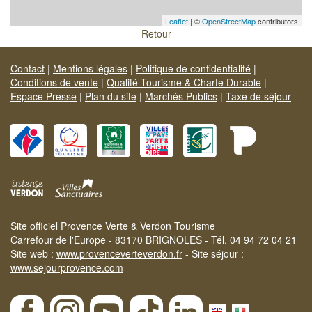
Leaflet
| ©
OpenStreetMap
contributors
Retour
Contact
|
Mentions légales
|
Politique de confidentialité
|
Conditions de vente
|
Qualité Tourisme & Charte Durable
|
Espace Presse
|
Plan du site
|
Marchés Publics
|
Taxe de séjour
Site officiel Provence Verte & Verdon Tourisme
Carrefour de l'Europe - 83170 BRIGNOLES - Tél. 04 94 72 04 21
Site web :
www.provenceverteverdon.fr
- Site séjour :
www.sejourprovence.com