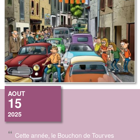
AOUT
15
2025
“
Cette année, le Bouchon de Tourves