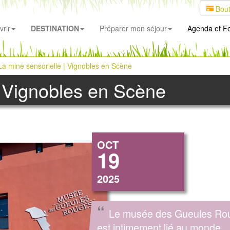
Bout
rir
DESTINATION
Préparer mon séjour
Agenda
et Fe
La mine sensorielle | Vignobles en Scène
| Vignobles en Scène
OCT
19
2025
“
Le musée des Gueules Ro
est intimement lié au monde