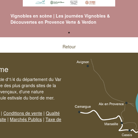
Vignobles en scène | Les journées Vignobles &
Découvertes en Provence Verte & Verdon
Retour
sme
cie d'1/4 du département du Var
e des plus grands sites de la
ovençaux, d'une nature
foule estivale du bord de mer.
|
Conditions de vente
|
Qualité
site
|
Marchés Publics
|
Taxe de