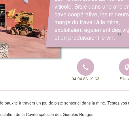
viticole. Situé dans une ancie
cave coopérative, les mineurs
marge du travail à la mine,
exploitaient également des vi
”
et en produisaient le vin.
04 94 86 19 63
Site
 bauxite à travers un jeu de piste sensoriel dans la mine. Testez vos 
égustation de la Cuvée spéciale des Gueules Rouges.