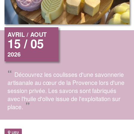
AVRIL / AOUT
15 / 05
2026
“
Découvrez les coulisses d'une savonnerie
artisanale au cœur de la Provence lors d'une
session privée. Les savons sont fabriqués
avec l'huile d'olive issue de l'exploitation sur
”
place.
LIEU