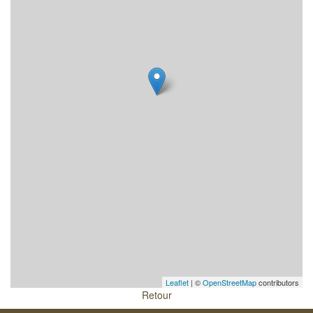
Leaflet
| ©
OpenStreetMap
contributors
Retour