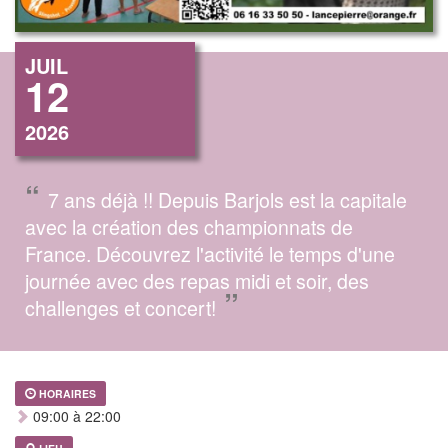
JUIL
12
2026
“
7 ans déjà !! Depuis Barjols est la capitale
avec la création des championnats de
France. Découvrez l'activité le temps d'une
journée avec des repas midi et soir, des
”
challenges et concert!
HORAIRES
09:00 à 22:00