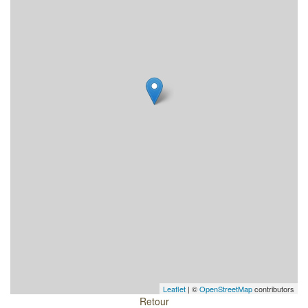
Leaflet
| ©
OpenStreetMap
contributors
Retour