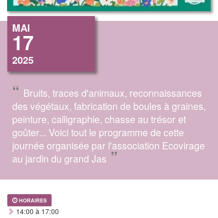
MAI
17
2025
“
Bruits, traces d'animaux, reconnaissances
des végétaux, fabrication de boules à graines,
peinture, calligraphie, chasse au trésor et
goûter... Voici tout le programme de cette
journée organisée par l'association Ecovirage
”
au jardin du grand Jas
HORAIRES
14:00 à 17:00