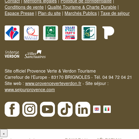
Contact
|
Mentions légales
|
Politique de confidentialité
|
Conditions de vente
|
Qualité Tourisme & Charte Durable
|
Espace Presse
|
Plan du site
|
Marchés Publics
|
Taxe de séjour
Site officiel Provence Verte & Verdon Tourisme
Carrefour de l'Europe - 83170 BRIGNOLES - Tél. 04 94 72 04 21
Site web :
www.provenceverteverdon.fr
- Site séjour :
www.sejourprovence.com
×