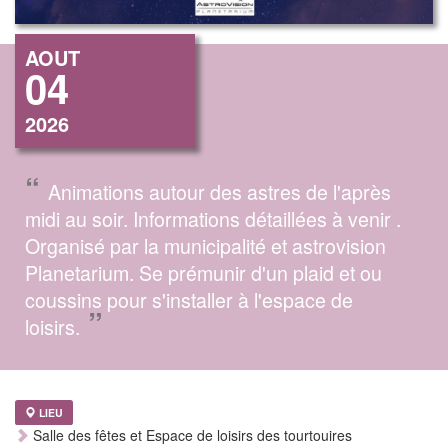
AOUT
04
2026
“
Animations autour des astres de l'après
midi au soir. Informations détaillées à venir .
Organisé par la municipalité et astrovision
Planetarium. Se prémunir d'un plaid et ou
coussins pour s'installer à l'espace de
”
loisirs.
LIEU
Salle des fêtes et Espace de loisirs des tourtouires