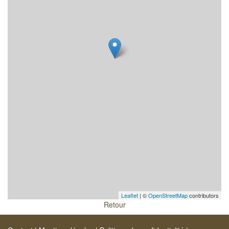
Leaflet
| ©
OpenStreetMap
contributors
Retour