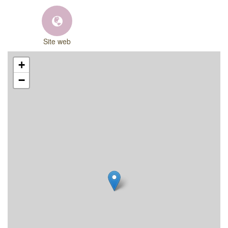
Site web
+
−