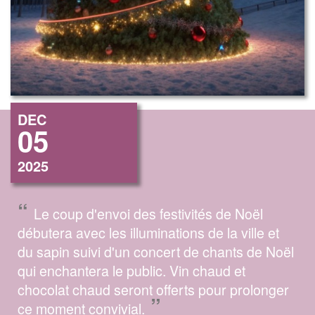
DEC
05
2025
“
Le coup d'envoi des festivités de Noël
débutera avec les illuminations de la ville et
du sapin suivi d'un concert de chants de Noël
qui enchantera le public. Vin chaud et
chocolat chaud seront offerts pour prolonger
”
ce moment convivial.