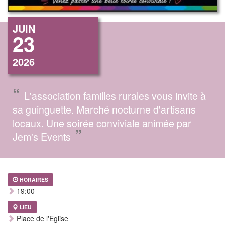
JUIN
23
2026
“
L'association familles rurales vous invite à
sa guinguette. Marché nocturne d'artisans
locaux. Une soirée conviviale animée par
”
Jem's Events
HORAIRES
19:00
LIEU
Place de l'Eglise