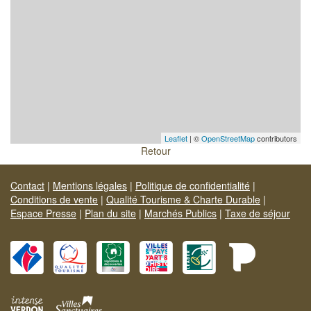
Leaflet
| ©
OpenStreetMap
contributors
Retour
Contact
|
Mentions légales
|
Politique de confidentialité
|
Conditions de vente
|
Qualité Tourisme & Charte Durable
|
Espace Presse
|
Plan du site
|
Marchés Publics
|
Taxe de séjour