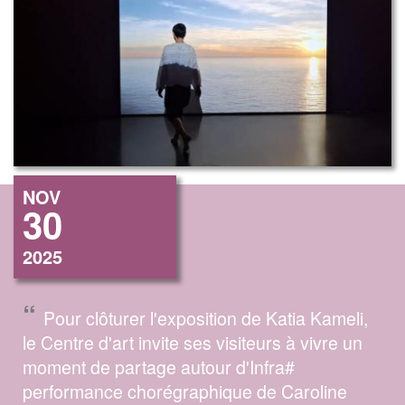
NOV
30
2025
“
Pour clôturer l'exposition de Katia Kameli,
le Centre d'art invite ses visiteurs à vivre un
moment de partage autour d'Infra#
performance chorégraphique de Caroline