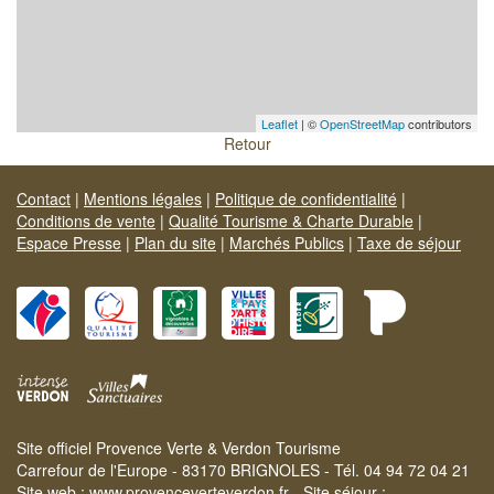
Leaflet
| ©
OpenStreetMap
contributors
Retour
Contact
|
Mentions légales
|
Politique de confidentialité
|
Conditions de vente
|
Qualité Tourisme & Charte Durable
|
Espace Presse
|
Plan du site
|
Marchés Publics
|
Taxe de séjour
Site officiel Provence Verte & Verdon Tourisme
Carrefour de l'Europe - 83170 BRIGNOLES - Tél. 04 94 72 04 21
Site web :
www.provenceverteverdon.fr
- Site séjour :