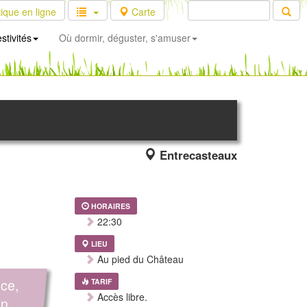
ique en ligne
Carte
stivités
Où dormir, déguster, s'amuser
Entrecasteaux
HORAIRES
22:30
LIEU
Au pied du Château
ice,
TARIF
Accès libre.
un