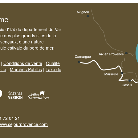
sme
cie d'1/4 du département du Var
e des plus grands sites de la
ovençaux, d'une nature
foule estivale du bord de mer.
|
Conditions de vente
|
Qualité
site
|
Marchés Publics
|
Taxe de
4 72 04 21
www.sejourprovence.com