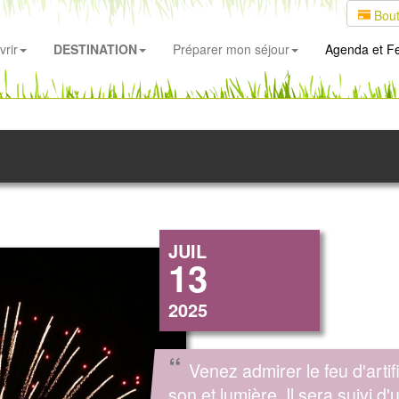
Bout
rir
DESTINATION
Préparer mon séjour
Agenda
et Fe
JUIL
13
2025
“
Venez admirer le feu d'artif
son et lumière. Il sera suivi d'