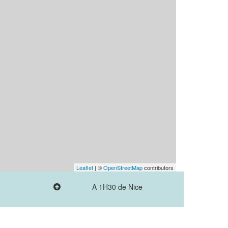
Leaflet
| ©
OpenStreetMap
contributors
A 1H30 de Nice