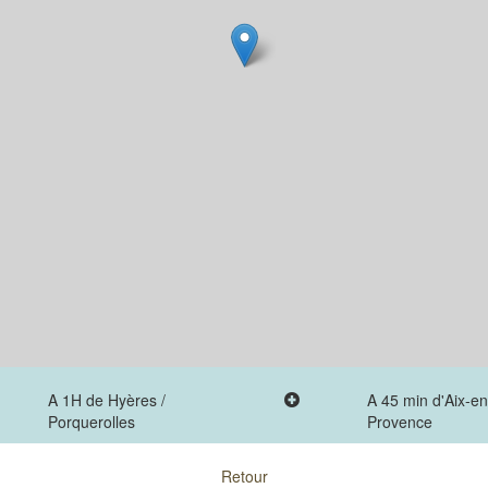
A 1H de Hyères /
A 45 min d'Aix-en
Porquerolles
Provence
Retour