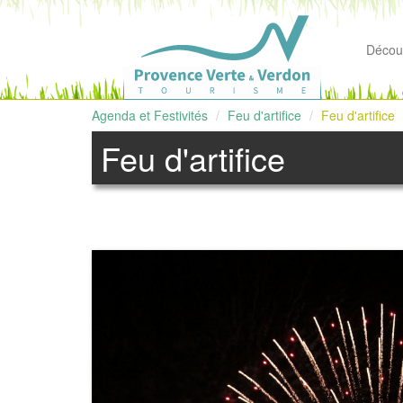
Découv
Agenda et Festivités
Feu d'artifice
Feu d'artifice
Feu d'artifice