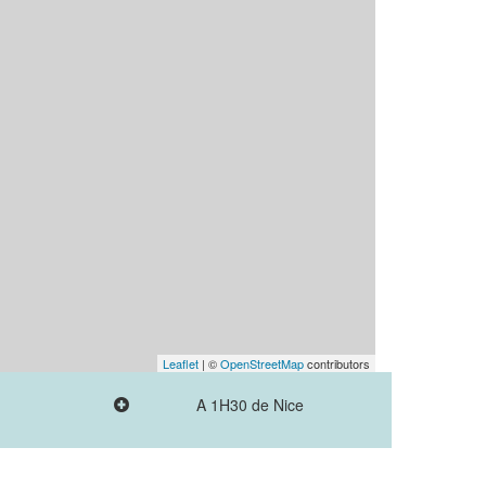
Leaflet
| ©
OpenStreetMap
contributors
A 1H30 de Nice