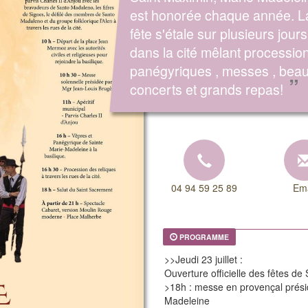
est honorée chaque année. L
fête s'étale sur plusieurs jours
dans la cité mêlant processio
panégyriques , messes , bea
”
concerts et grands repas!
04 94 59 25 89
Ema
PROGRAMME
>>Jeudi 23 juillet :
Ouverture officielle des fêtes d
>18h : messe en provençal présid
Madeleine