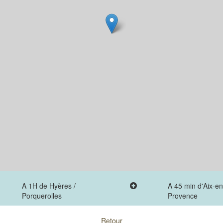
A 1H de Hyères /
A 45 min d'Aix-en
Porquerolles
Provence
Retour