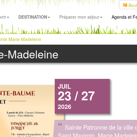
Bout
rir
DESTINATION
Préparer mon séjour
Agenda
et Fe
inte Marie-Madeleine
ie-Madeleine
JUIL
23 / 27
2026
“
Sainte Patronne de la ville 
Saint Maximin, Marie Madelei