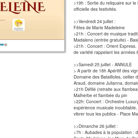
>19h : Sortie du reliquaire sur le
officielle des festivités.
>>Vendredi 24 juillet :
Fêtes de Marie Madeleine
>21h : Concert de musique tradit
Madaleno (entrée gratuite) - Bas
>21h : Concert : Orient Express. 
de variété rappelant les années
>>Samedi 25 juillet - ANNULE
> A partir de 18h Apéritif des vi
Domaine des Batailloles, cellier
Araud, domaine Julianna, domain
>21h Défilé (retraite aux flambea
Malherbe et flambée du pin
>22h: Concert : Orchestre Luxury
expérience musicale inoubliable,
vibrer tous les publics - Place M
>>Dimanche 26 juillet :
>7h : Aubades à la population : 