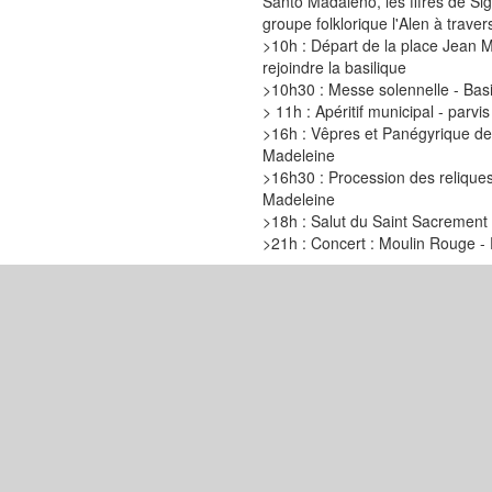
Santo Madaleno, les fifres de S
groupe folklorique l'Alen à travers
>10h : Départ de la place Jean Me
rejoindre la basilique
>10h30 : Messe solennelle - Bas
> 11h : Apéritif municipal - parvi
>16h : Vêpres et Panégyrique de 
Madeleine
>16h30 : Procession des reliques 
Madeleine
>18h : Salut du Saint Sacrement
>21h : Concert : Moulin Rouge -