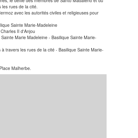
ignes, le défilé des membres de Santo Madaleno et du
 les rues de la cité.
rmoz avec les autorités civiles et religieuses pour
ilique Sainte Marie-Madeleine
s Charles II d'Anjou
Sainte Marie Madeleine - Basilique Sainte Marie-
à travers les rues de la cité - Basilique Sainte Marie-
 Place Malherbe.