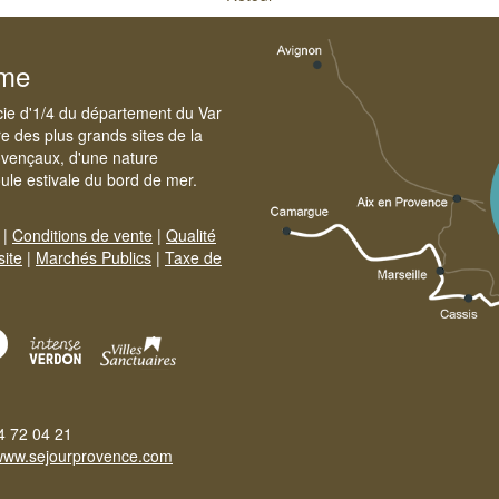
sme
cie d'1/4 du département du Var
e des plus grands sites de la
ovençaux, d'une nature
foule estivale du bord de mer.
|
Conditions de vente
|
Qualité
site
|
Marchés Publics
|
Taxe de
4 72 04 21
www.sejourprovence.com