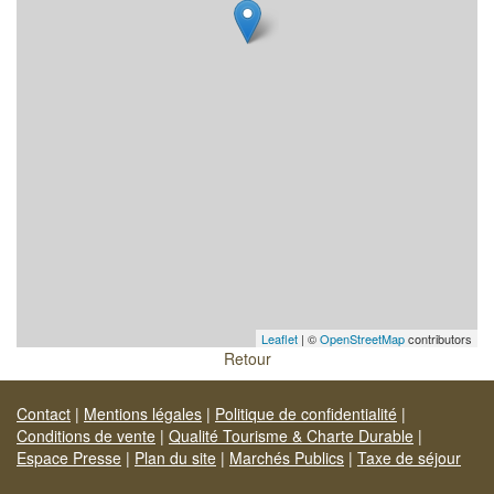
Leaflet
| ©
OpenStreetMap
contributors
Retour
Contact
|
Mentions légales
|
Politique de confidentialité
|
Conditions de vente
|
Qualité Tourisme & Charte Durable
|
Espace Presse
|
Plan du site
|
Marchés Publics
|
Taxe de séjour