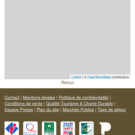
Leaflet
| ©
OpenStreetMap
contributors
Retour
Contact
|
Mentions légales
|
Politique de confidentialité
|
Conditions de vente
|
Qualité Tourisme & Charte Durable
|
Espace Presse
|
Plan du site
|
Marchés Publics
|
Taxe de séjour