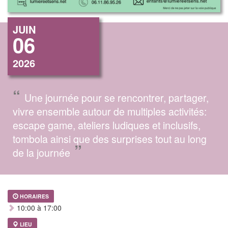
JUIN
06
2026
“
Une journée pour se rencontrer, partager,
vivre ensemble autour de multiples activités:
escape game, ateliers ludiques et inclusifs,
tombola ainsi que des surprises tout au long
”
de la journée
HORAIRES
10:00 à 17:00
LIEU