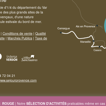
cie d'1/4 du département du Var
e des plus grands sites de la
ovençaux, d'une nature
foule estivale du bord de mer.
|
Conditions de vente
|
Qualité
site
|
Marchés Publics
|
Taxe de
4 72 04 21
www.sejourprovence.com
 :
ROUGE
| Notre
SÉLECTION D'ACTIVITÉS
praticables même en cas 