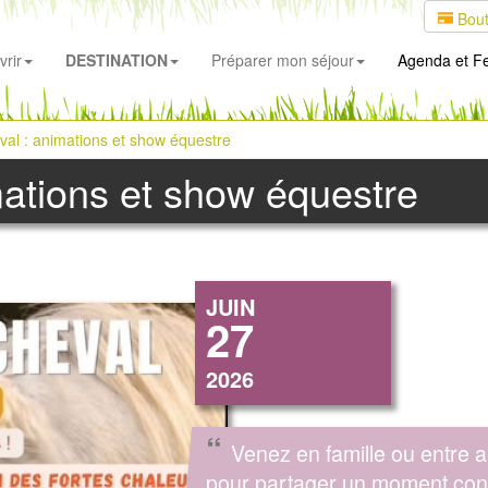
Bout
rir
DESTINATION
Préparer mon séjour
Agenda
et Fe
val : animations et show équestre
mations et show équestre
JUIN
27
2026
“
Venez en famille ou entre 
pour partager un moment conv