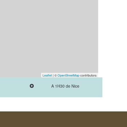
Leaflet
| ©
OpenStreetMap
contributors
A 1H30 de Nice