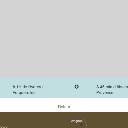
A 1H de Hyères /
A 45 min d'Aix-en
Porquerolles
Provence
Retour
sme