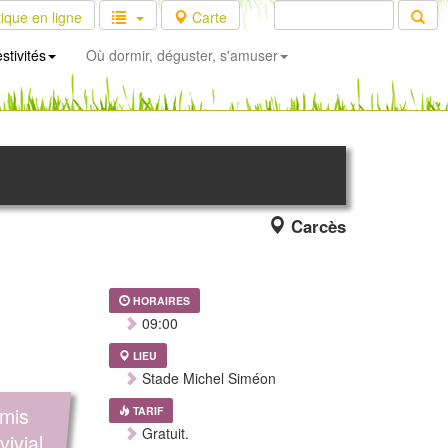
ique en ligne
Carte
stivités
Où dormir, déguster, s'amuser
Carcès
HORAIRES
09:00
LIEU
Stade Michel Siméon
amis
TARIF
Gratuit.
ivial