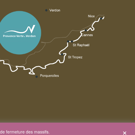
×
de fermeture des massifs.