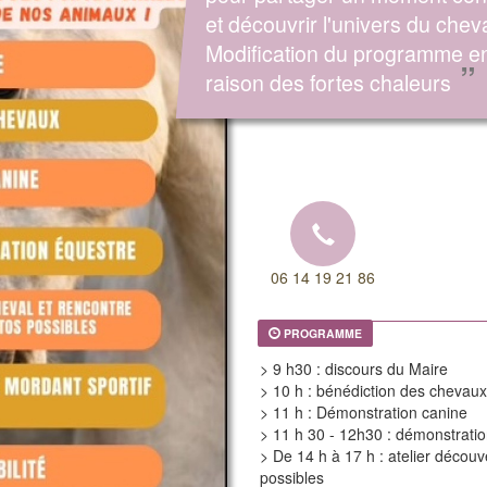
et découvrir l'univers du chev
Modification du programme e
”
raison des fortes chaleurs
06 14 19 21 86
PROGRAMME
> 9 h30 : discours du Maire
> 10 h : bénédiction des chevaux
> 11 h : Démonstration canine
> 11 h 30 - 12h30 : démonstrati
> De 14 h à 17 h : atelier découv
possibles