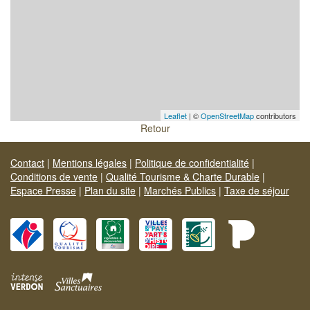
Leaflet
| ©
OpenStreetMap
contributors
Retour
Contact
|
Mentions légales
|
Politique de confidentialité
|
Conditions de vente
|
Qualité Tourisme & Charte Durable
|
Espace Presse
|
Plan du site
|
Marchés Publics
|
Taxe de séjour