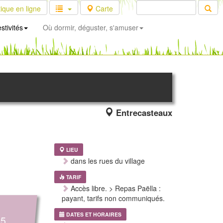
ique en ligne
Carte
stivités
Où dormir, déguster, s'amuser
Entrecasteaux
LIEU
dans les rues du village
TARIF
Accès libre. > Repas Paëlla :
payant, tarifs non communiqués.
DATES ET HORAIRES
15