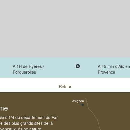
A 1H de Hyères /
A 45 min d'Aix-en
Porquerolles
Provence
Retour
sme
cie d'1/4 du département du Var
e des plus grands sites de la
ovençaux, d'une nature