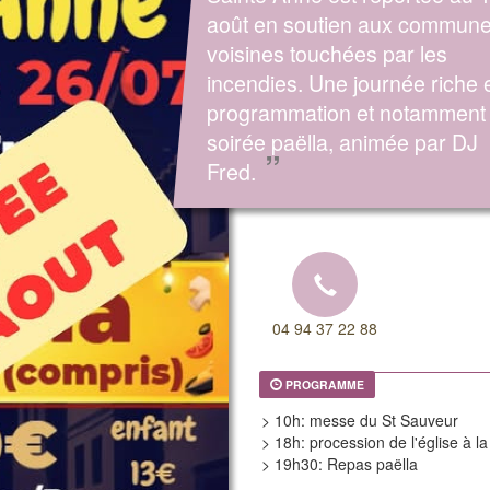
août en soutien aux commun
voisines touchées par les
incendies. Une journée riche 
programmation et notamment 
soirée paëlla, animée par DJ
”
Fred.
04 94 37 22 88
PROGRAMME
> 10h: messe du St Sauveur
> 18h: procession de l'église à la
> 19h30: Repas paëlla