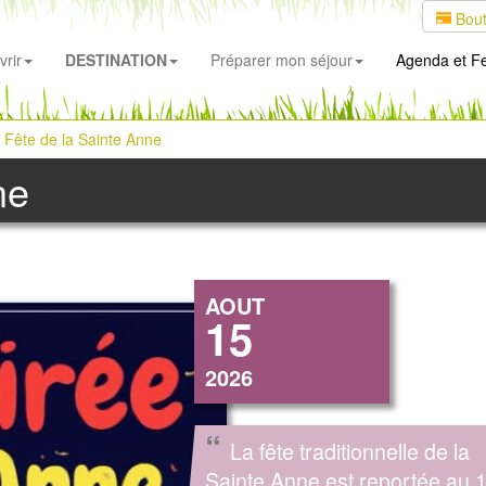
Bout
rir
DESTINATION
Préparer mon séjour
Agenda
et Fe
Fête de la Sainte Anne
ne
AOUT
15
2026
“
La fête traditionnelle de la
Sainte Anne est reportée au 