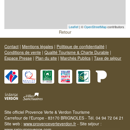
Leaflet
| ©
OpenStreetMap
contributors
Retour
Contact
|
Mentions légales
|
Politique de confidentialité
|
Conditions de vente
|
Qualité Tourisme & Charte Durable
|
Espace Presse
|
Plan du site
|
Marchés Publics
|
Taxe de séjour
Site officiel Provence Verte & Verdon Tourisme
Carrefour de l'Europe - 83170 BRIGNOLES - Tél. 04 94 72 04 21
Site web :
www.provenceverteverdon.fr
- Site séjour :
www.sejourprovence.com