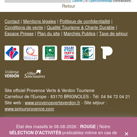
Leaflet
| ©
OpenStreetMap
contributors
Retour
Contact
|
Mentions légales
|
Politique de confidentialité
|
Conditions de vente
|
Qualité Tourisme & Charte Durable
|
Espace Presse
|
Plan du site
|
Marchés Publics
|
Taxe de séjour
Site officiel Provence Verte & Verdon Tourisme
Carrefour de l'Europe - 83170 BRIGNOLES - Tél. 04 94 72 04 21
Site web :
www.provenceverteverdon.fr
- Site séjour :
www.sejourprovence.com
Etat des massifs le 08-08-2026 :
ROUGE
| Notre
×
SÉLECTION D'ACTIVITÉS
praticables même en cas de