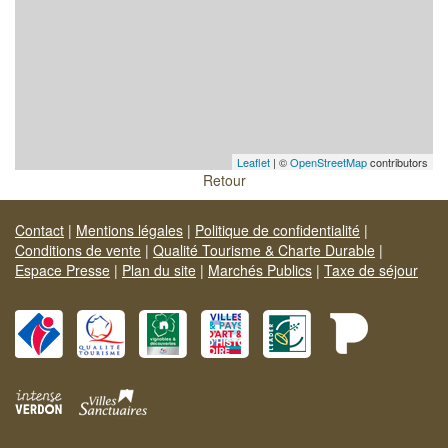
Leaflet
| ©
OpenStreetMap
contributors
Retour
Contact
|
Mentions légales
|
Politique de confidentialité
|
Conditions de vente
|
Qualité Tourisme & Charte Durable
|
Espace Presse
|
Plan du site
|
Marchés Publics
|
Taxe de séjour