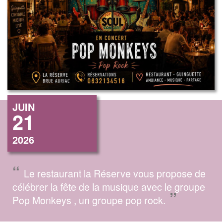
JUIN
21
2026
“
Le restaurant la Réserve vous propose de
célébrer la fête de la musique avec le groupe
”
Pop Monkeys , un groupe pop rock.