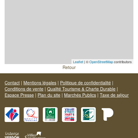
Leaflet
| ©
OpenStreetMap
contributors
Retour
Contact
|
Mentions légales
|
Politique de confidentialité
|
Conditions de vente
|
Qualité Tourisme & Charte Durable
|
Espace Presse
|
Plan du site
|
Marchés Publics
|
Taxe de séjour