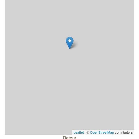
Leaflet
| ©
OpenStreetMap
contributors
Retour