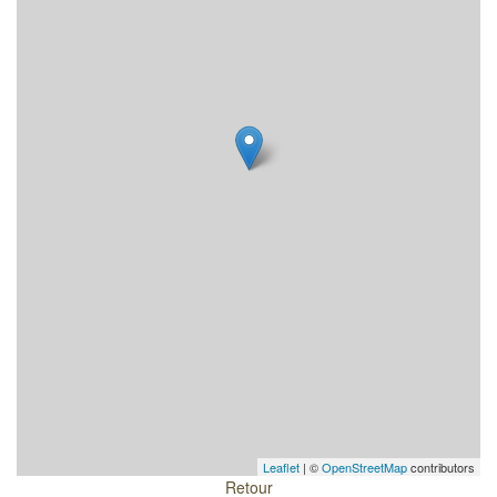
Leaflet
| ©
OpenStreetMap
contributors
Retour