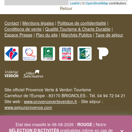
Leaflet
| ©
OpenStreetMap
contributors
Retour
Contact
|
Mentions légales
|
Politique de confidentialité
|
Conditions de vente
|
Qualité Tourisme & Charte Durable
|
Espace Presse
|
Plan du site
|
Marchés Publics
|
Taxe de séjour
Site officiel Provence Verte & Verdon Tourisme
Carrefour de l'Europe - 83170 BRIGNOLES - Tél. 04 94 72 04 21
Site web :
www.provenceverteverdon.fr
- Site séjour :
www.sejourprovence.com
Etat des massifs le 08-08-2026 :
ROUGE
| Notre
×
SÉLECTION D'ACTIVITÉS
praticables même en cas de