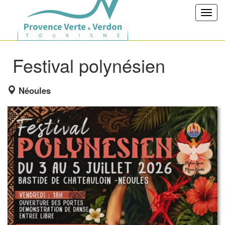
Toggl
navig
Festival polynésien
Néoules