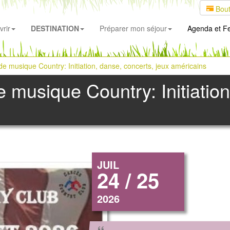
Bout
rir
DESTINATION
Préparer mon séjour
Agenda
et Fe
e musique Country: Initiation, danse, concerts, jeux américains
 musique Country: Initiation
JUIL
24 / 25
2026