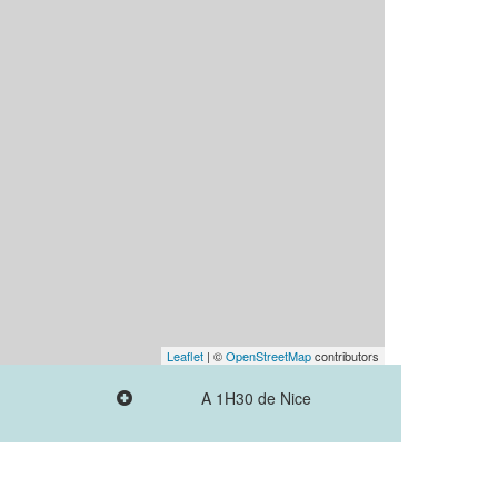
Leaflet
| ©
OpenStreetMap
contributors
A 1H30 de Nice