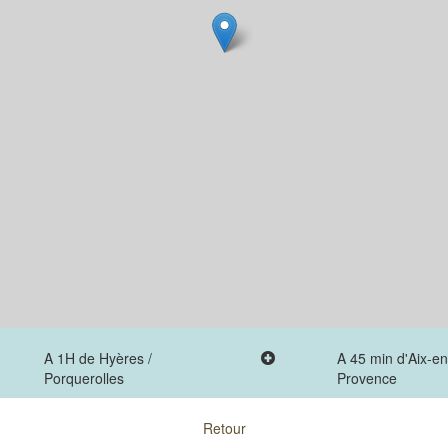
A 1H de Hyères /
A 45 min d'Aix-en
Porquerolles
Provence
Retour