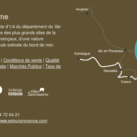
sme
cie d'1/4 du département du Var
e des plus grands sites de la
ovençaux, d'une nature
foule estivale du bord de mer.
|
Conditions de vente
|
Qualité
site
|
Marchés Publics
|
Taxe de
4 72 04 21
www.sejourprovence.com