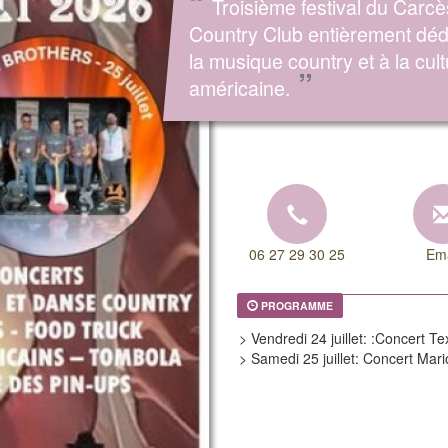
“
Troisième festival du Carcè
Country Club entièrement déd
la musique country et à la cul
”
américaine.
06 27 29 30 25
Ema
PROGRAMME
> Vendredi 24 juillet: :Concert T
> Samedi 25 juillet: Concert Mari